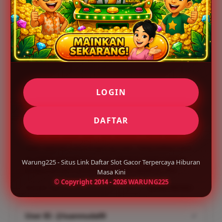
Catatan: Pastikan mengikuti aturan batasan usia yang berlaku di
wilayah anda dan bermain secara profesional.
Testimoni Pemain WARUNG225
LOGIN
User ID: @Radit1
✔
Awalnya nyari Link Daftar yang aman lewat browser,
DAFTAR
pas nemu Warung225 proses bikin akunnya simpel
banget gak pakai ribet. Gak sampai 5 menit akun
udah aktif dan bisa langsung main. Yang paling juara
itu sistem transaksinya, pas withdraw hasil menang
Warung225 - Situs Link Daftar Slot Gacor Terpercaya Hiburan
jackpot kemarin prosesnya sat-set layaknya kilat.
Masa Kini
© Copyright 2014 - 2026 WARUNG225
barusan saja
Verified Member
User ID: @tuanmuda09
✔