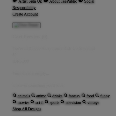
Artist Sign Up
About TeePublic
Social
Responsibility
Create Account
Cart Preview (0)
You're
IDR5,000
Away from
FREE US Shipping!
$0
IDR5,000
Your Cart is empty...
Discover something you'll love!
animals
anime
drinks
fantasy
food
funny
movies
sci-fi
sports
television
vintage
Shop All Designs