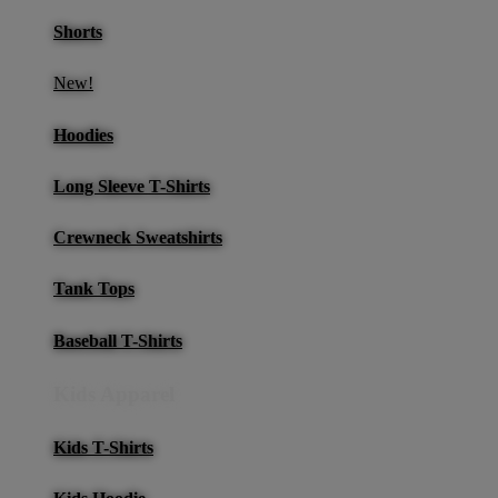
Shorts
New!
Hoodies
Long Sleeve T-Shirts
Crewneck Sweatshirts
Tank Tops
Baseball T-Shirts
Kids Apparel
Kids T-Shirts