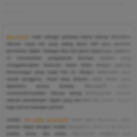
Warung225 - Situs Link Daftar Slot Gacor Terpercaya Hiburan
Masa Kini
Warung225
, hadir sebagai gerbang utama menuju ekosistem
hiburan masa kini yang paling dicari oleh para pencinta
permainan digital. Sebagai situs slot gacor terpercaya, platform
ini menawarkan pengalaman bermain modern yang
menggabungkan keseruan tanpa batas dengan peluang
kemenangan yang nyata hari ini. Dengan antarmuka yang
ramah pengguna, visual yang dinamis, serta sistem yang
diperbarui secara berkala, Warung225 sukses
mentransformasikan hiburan daring konvensional menjadi
sebuah petualangan digital yang interaktif dan penuh kejutan
bagi semua kalangan pemain.
melalui,
link daftar warung225
resmi yang disediakan, para
pemain dapat dengan mudah mengakses platform ini secara
praktis, aman, dan instan. Warung225 didukung oleh