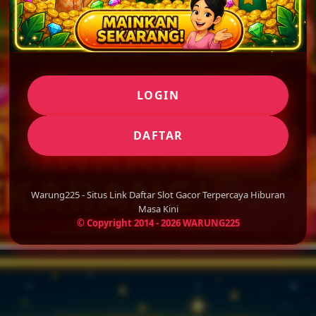
LOGIN
DAFTAR
Warung225 - Situs Link Daftar Slot Gacor Terpercaya Hiburan
Masa Kini
© Copyright 2014 - 2026 WARUNG225