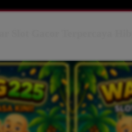
225 DAFTAR
WARUNG225 SLOT
WARUNG225 ONLINE
WAR
tar Slot Gacor Terpercaya Hi